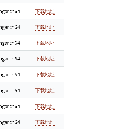
ngarch64
下载地址
ngarch64
下载地址
ngarch64
下载地址
ngarch64
下载地址
ngarch64
下载地址
ngarch64
下载地址
ngarch64
下载地址
ngarch64
下载地址