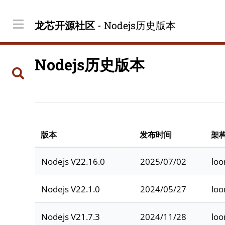
龙芯开源社区
- Nodejs历史版本
Nodejs历史版本
版本
发布时间
架
Nodejs V22.16.0
2025/07/02
loo
Nodejs V22.1.0
2024/05/27
loo
Nodejs V21.7.3
2024/11/28
loo