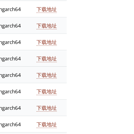
ngarch64
下载地址
ngarch64
下载地址
ngarch64
下载地址
ngarch64
下载地址
ngarch64
下载地址
ngarch64
下载地址
ngarch64
下载地址
ngarch64
下载地址