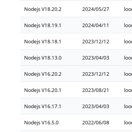
Nodejs V18.20.2
2024/05/27
loo
Nodejs V18.19.1
2024/04/11
loo
Nodejs V18.18.1
2023/12/12
loo
Nodejs V18.13.0
2023/04/03
loo
Nodejs V16.20.2
2023/12/12
loo
Nodejs V16.20.1
2023/08/21
loo
Nodejs V16.17.1
2023/04/03
loo
Nodejs V16.5.0
2022/06/08
loo